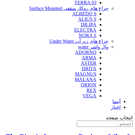
TERRA 03
چراغ های روکار سقفی Surface Mounted
ALBEDO S
ALIUS S
DILIPA
ELECTRA
NORA S
چراغ های زیر آب Under Water
وال واشر water
ADORNO
ARMA
ASTER
DRITA
MAGNUS
MALANA
ORION
REX
VEGA
آبنما
اخبار
انتخاب صفحه