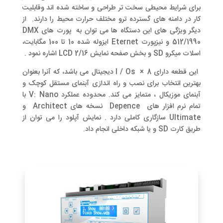
برای شرایط محیطی سخت تر طراحی و ساخته شده اند وقابلیت
کار در دامنه های گسترده ترو مختلف حرارت محیط را دارند. از
دیگر ویژگی های این دستگاه ها می توان به پورت های DMX
512/1990 و نیزپورت Eternet ایزوله شده 10 تا 100 مگابایت،
اسلات میکرو SD و بخش صفحه نمایش LCD 2/16 اشاره نمود .
این قطعه دارای 8 × I / Os دیجیتال می باشد، که آنرا بعنوان
بهترین انتخاب برای نصب و راه اندازی آبنمای مستقل کوچک و
آبنمای موزیکال ، متمایز می کند. محدوده عملکرد V: Nano با
تمام نرم افزار های Depence نسخه های Architect و
Ultimate سازگاری کاملی دارد . نمایش آپلود را می توان از
طریق کارت SD و یا شبکه داخلی انجام داد.