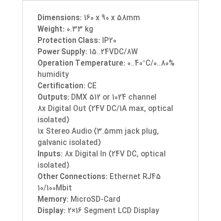
Dimensions:
160 x 90 x 58mm
Weight:
0.33 kg
Protection Class:
IP20
Power Supply:
15..24VDC/8W
Operation Temperature:
0..40°C/0..80%
humidity
Certification:
CE
Outputs:
DMX 512 or 1024 channel
8x Digital Out (24V DC/1A max, optical
isolated)
1x Stereo Audio (3.5mm jack plug,
galvanic isolated)
Inputs:
8x Digital In (24V DC, optical
isolated)
Other Connections:
Ethernet RJ45
10/100Mbit
Memory:
MicroSD-Card
Display:
2×16 Segment LCD Display