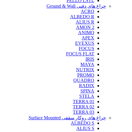
PELLO LSTL
چراغ های دفنی Ground & Wall
ACRO
ALBEDO R
ALIUS R
AMON 2
ANIMO
APEX
EVEXUS
FOCUS
FOCUS FLAT
IRIS
MAYA
NUTRIX
PROMO
QUADRO
RADIX
SPINA
STELA
TERRA 01
TERRA 02
TERRA 03
چراغ های روکار سقفی Surface Mounted
ALBEDO S
ALIUS S