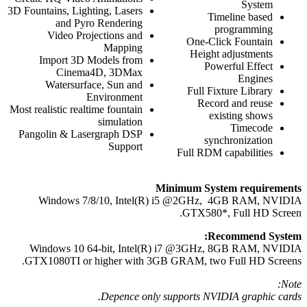
System
3D Fountains, Lighting, Lasers
Timeline based
and Pyro Rendering
programming
Video Projections and
One-Click Fountain
Mapping
Height adjustments
Import 3D Models from
Powerful Effect
Cinema4D, 3DMax
Engines
Watersurface, Sun and
Full Fixture Library
Environment
Record and reuse
Most realistic realtime fountain
existing shows
simulation
Timecode
Pangolin & Lasergraph DSP
synchronization
Support
Full RDM capabilities
Minimum System requirements
Windows 7/8/10, Intel(R) i5 @2GHz, 4GB RAM, NVIDIA
GTX580*, Full HD Screen.
Recommend System:
Windows 10 64-bit, Intel(R) i7 @3GHz, 8GB RAM, NVIDIA
GTX1080TI or higher with 3GB GRAM, two Full HD Screens.
Note:
Depence only supports NVIDIA graphic cards.