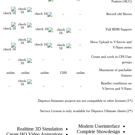
Feature (ALC)
–
–
Record old Shows
–
Full RDM Support
Show Upload to V:Server and
–
V:Nano series
Create and work in CPS User
–
–
–
–
groups
Maximum of patchable
unlim.
unlim.
unlim.
1500
unlim.
fixtures
Reseller conditions on
–
–
–
–
V:Server and V:Nano
(*1) Depence Animator projects are not compatible to other licenses.
(*2) Service License is only available for Depence Ultimate clients.
Modern Userinterface
Realtime 3D Simulation
Complete Showdesign
Create HQ Video Animations