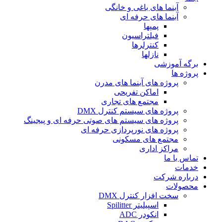
آبنما های باغی و خانگی
آبنما های حرفه ای
پمپها
فیلتراسیون
کنترلرها
نازلها
برگه آموزشی
پروژه ها
پروژه های آبنما های مدرن
اماکن تفریحی
مجتمع های تجاری
پروژه های سیستم کنترل DMX
پروژه های سیستم های صوتی حرفه ای و پیجینگ
پروژه های نورپردازی حرفه ای
مجتمع های مسکونی
مراکز اداری
تماس با ما
خدمات
درباره شرکت
محصولات
سخت افزار کنترل DMX
اسپیلیتر Spilitter
انکودر ADC