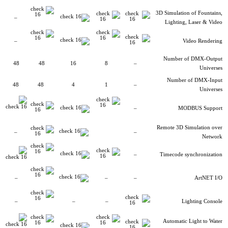
3D Simulation of Fountains,
–
Lighting, Laser & Video
–
Video Rendering
Number of DMX-Output
48
48
16
8
–
Universes
Number of DMX-Input
48
48
4
1
–
Universes
–
MODBUS Support
Remote 3D Simulation over
–
–
Network
–
Timecode synchronization
–
–
–
ArtNET I/O
–
–
–
Lighting Console
Automatic Light to Water