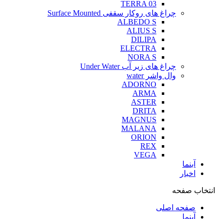
TERRA 03
چراغ های روکار سقفی Surface Mounted
ALBEDO S
ALIUS S
DILIPA
ELECTRA
NORA S
چراغ های زیر آب Under Water
وال واشر water
ADORNO
ARMA
ASTER
DRITA
MAGNUS
MALANA
ORION
REX
VEGA
آبنما
اخبار
انتخاب صفحه
صفحه اصلی
آبنما