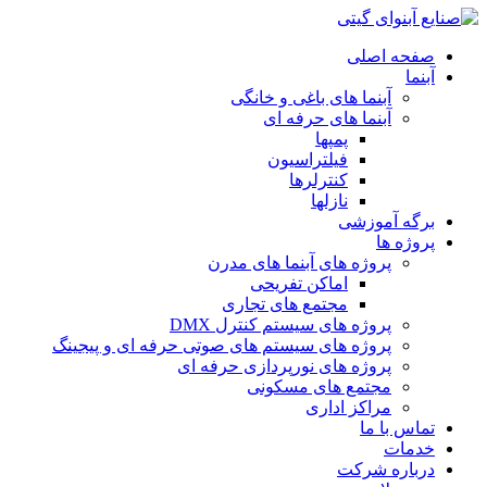
صفحه اصلی
آبنما
آبنما های باغی و خانگی
آبنما های حرفه ای
پمپها
فیلتراسیون
کنترلرها
نازلها
برگه آموزشی
پروژه ها
پروژه های آبنما های مدرن
اماکن تفریحی
مجتمع های تجاری
پروژه های سیستم کنترل DMX
پروژه های سیستم های صوتی حرفه ای و پیجینگ
پروژه های نورپردازی حرفه ای
مجتمع های مسکونی
مراکز اداری
تماس با ما
خدمات
درباره شرکت