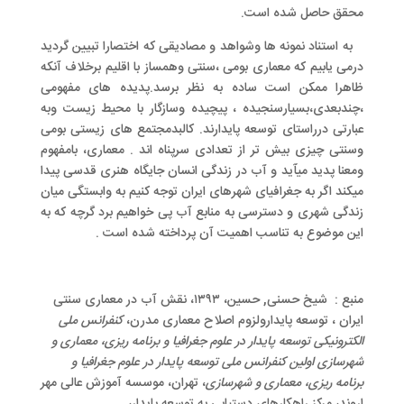
محقق حاصل شده است.
به استناد نمونه ها وشواهد و مصادیقی که اختصارا تبیین گردید
درمی یابیم که معماری بومی ،سنتی وهمساز با اقلیم برخلاف آنکه
ظاهرا ممکن است ساده به نظر برسد.پدیده های مفهومی
،چندبعدی،بسیارسنجیده ، پیچیده وسازگار با محیط زیست وبه
عبارتی درراستای توسعه پایدارند. کالبدمجتمع های زیستی بومی
وسنتی چیزی بیش تر از تعدادی سرپناه اند . معماری، بامفهوم
ومعنا پدید میآید و آب در زندگی انسان جایگاه هنری قدسی پیدا
میکند اگر به جغرافیای شهرهای ایران توجه کنیم به وابستگی میان
زندگی شهری و دسترسی به منابع آب پی خواهیم برد گرچه که به
این موضوع به تناسب اهمیت آن پرداخته شده است .
منبع : شیخ حسنی, حسین، ۱۳۹۳، نقش آب در معماری سنتی
ایران ، توسعه پایدارولزوم اصلاح معماری مدرن،
کنفرانس ملی
الکترونیکی توسعه پایدار در علوم جغرافیا و برنامه ریزی، معماری و
شهرسازی اولین کنفرانس ملی توسعه پایدار در علوم جغرافیا و
برنامه ریزی، معماری و شهرسازی
، تهران، موسسه آموزش عالی مهر