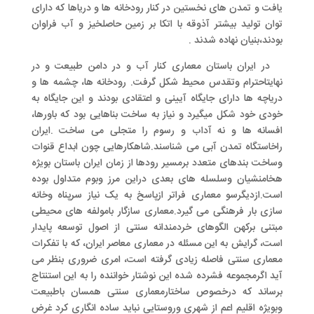
یافت و تمدن های نخستین در کنار رودخانه ها و دریاها که دارای
توان تولید بیشتر آذوقه با اتکا بر زمین حاصلخیز و آب فراوان
بودند،بنیان نهاده شدند .
در ایران باستان معماری کنار آب و در دامن طبیعت و در
نهایتاحترام وتقدس محیط شکل گرفت. رودخانه ها، چشمه ها و
دریاچه ها دارای جایگاه آیینی و اعتقادی بودند و این جایگاه به
خودی خود شکل میگیرد و نیاز به ساخت بناهایی بود که باورها،
افسانه ها و نه آداب و رسوم را متجلی می ساخت .ایران
راخاستگاه تمدن آبی می شناسند.شاهکارهایی چون ابداع قنوات
وساخت بندهای متعدد برمسیر رودها از زمان ایران باستان بویژه
هخامنشیان وسلسله های بعدی دراین مرز وبوم متداول بوده
است.ازدیگرسو معماری فراتر ازپاسخ به یک نیاز سرپناه وخانه
سازی بار فرهنگی می گیرد.معماری سازگار بامولفه های محیطی
مبتنی برکهن الگوهای خردمندانه سنتی از اصول توسعه پایدار
است، گرایش به این مسئله در معماری معاصر ایران، که با تفکرات
معماری سنتی فاصله زیادی گرفته است، امری ضروری بنظر می
آید اگرمجموعه فشرده شده این نوشتار خواننده را به این استنتاج
برساند که درخصوص ساختارمعماری سنتی همسان باطبیعت
وبویژه اقلیم اعم از شهری وروستایی نباید ساده انگاری کرد غرض