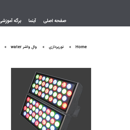
صفحه اصلی
آبنما
برگه آموزشی
Home
»
نورپردازی
»
وال واشر water
»